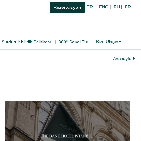
TR
|
ENG
|
RU
|
FR
Rezervasyon
Bize Ulaşın
|
Sürdürülebilirlik Politikası
|
360° Sanal Tur
|
Anasayfa