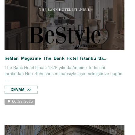
The Bank Hotel binası 1876 yılında Antoine Tedeschi
tarafindan Neo-Rönesans mimarisiyle inşa edilmiştir ve bugün
...
DEVAMI >>
Oct 22, 2025