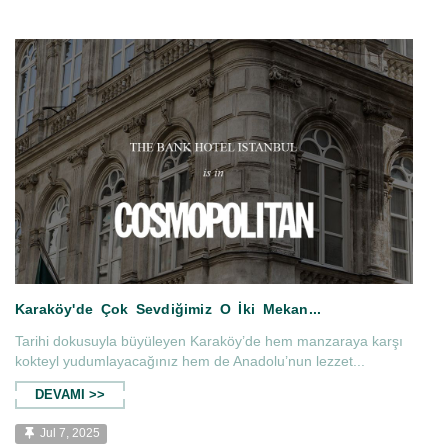
Tarihi dokusuyla büyüleyen Karaköy’de hem manzaraya karşı
kokteyl yudumlayacağınız hem de Anadolu’nun lezzet...
den....
The Bank Hotel Istanbul dört ö
DEVAMI >>
Jul 7, 2025