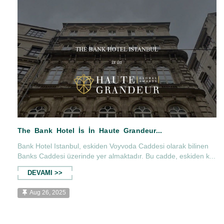
beMan Magazine The Bank Hotel Istanbul'da...
Bank Hotel Istanbul, eskiden Voyvoda Caddesi olarak bilinen
Banks Caddesi üzerinde yer almaktadır. Bu cadde, eskiden k...
DEVAMI >>
Aug 26, 2025