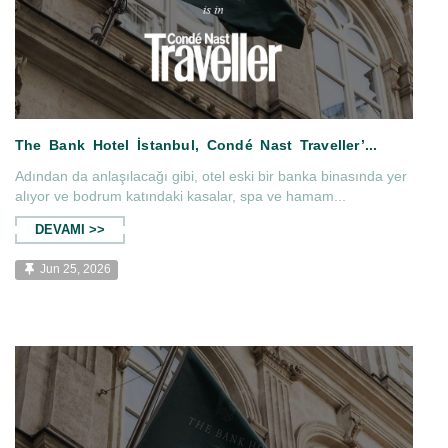
Adından da anlaşılacağı gibi, otel eski bir banka binasında yer
alıyor ve bodrum katındaki kasalar, spa ve hamam...
DEVAMI >>
ern Lüks...
The Bank Hotel İstanbul, Condé 
Jun 25, 2026