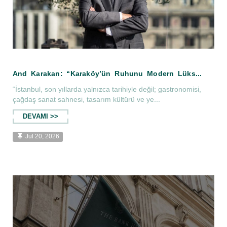
“İstanbul, son yıllarda yalnızca tarihiyle değil; gastronomisi,
çağdaş sanat sahnesi, tasarım kültürü ve ye...
DEVAMI >>
And Karakan: “Karaköy’ün Ruhunu Mod
Jul 20, 2026