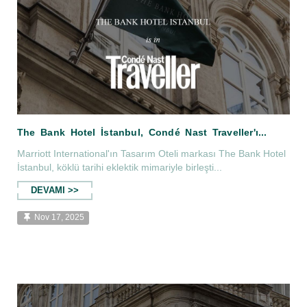
Marriott International'ın Tasarım Oteli markası The Bank Hotel
İstanbul, köklü tarihi eklektik mimariyle birleşti...
DEVAMI >>
Nov 17, 2025