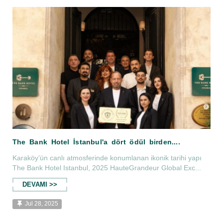
The Bank Hotel İstanbul Conde Nast Trav
Karaköy’ün canlı atmosferinde konumlanan ikonik tarihi yapı
The Bank Hotel Istanbul, 2025 HauteGrandeur Global Exc...
DEVAMI >>
Jul 28, 2025