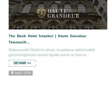
Mükemmellik Ödülü’nü almak, konaklama sektöründeki
görünürlüğümüzü önemli ölçüde artırdı ve hem m...
The Bank Hotel İstanbul | Haute Grandeur
DEVAMI >>
Temmuz/A...
Aug 5, 2026