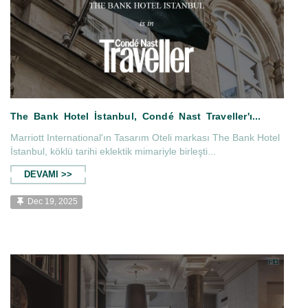
Marriott International'ın Tasarım Oteli markası The Bank Hotel
İstanbul, köklü tarihi eklektik mimariyle birleşti...
DEVAMI >>
Dec 19, 2025
veller'ı...
The Bank Hotel İstanbul, Condé 