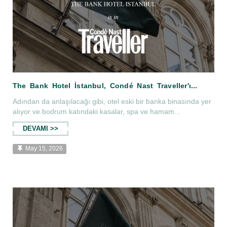
Adından da anlaşılacağı gibi, otel eski bir banka binasında yer
alıyor ve bodrum katındaki kasalar, spa ve hamam...
DEVAMI >>
May 15, 2026
The Bank Hotel İstanbul, Condé Nast Tra