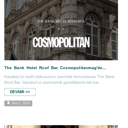
veller'ı...
beMan Magazine The Bank Hotel
Karaköy’ün tarihi dokusunun üzerinde konumlanan The Bank
Roof Bar, İstanbul’un panoramik güzelliklerini tek kar...
DEVAMI >>
Sep 2, 2025