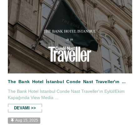
Serica Restaurant Cosmopolitanmag'de.
The Bank Hotel İstanbul Conde Nast Traveller'ın Eylül/Ekim
Kapağında View Media ...
DEVAMI >>
Aug 15, 2025