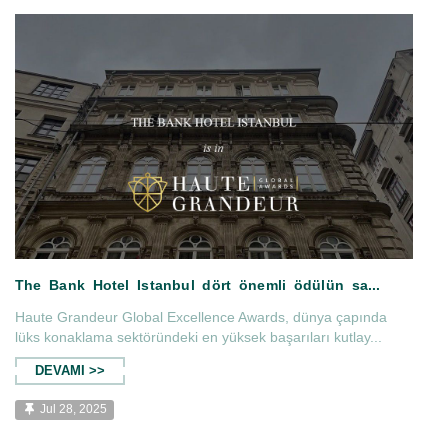
eller'ın ...
The Bank Hotel Istanbul is in 
Haute Grandeur Global Excellence Awards, dünya çapında
lüks konaklama sektöründeki en yüksek başarıları kutlay...
DEVAMI >>
Jul 28, 2025