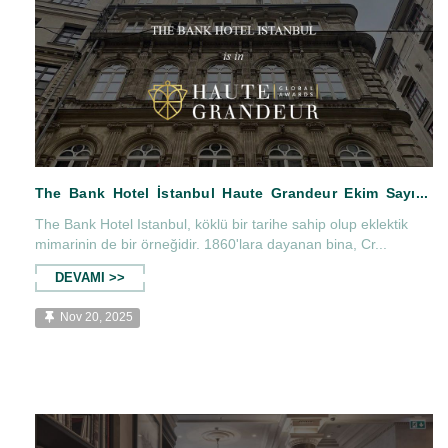
The Bank Hotel Istanbul, köklü bir tarihe sahip olup eklektik
mimarinin de bir örneğidir. 1860'lara dayanan bina, Cr...
DEVAMI >>
Nov 20, 2025