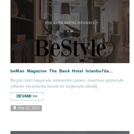
The Bank Hotel İstanbul Haute Grandeur Ekim 
Birçok rolün başarıyla üstesinden gelen, masmavi gözleriyle
yıllardır ekranlarda büyük bir beğeniyle izlediğ...
DEVAMI >>
Sep 22, 2025