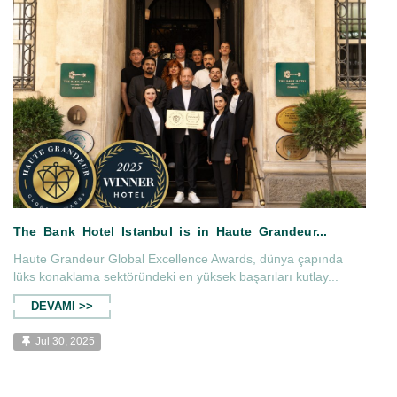
..
The Bank Hotel Roof Bar Cosmo
Haute Grandeur Global Excellence Awards, dünya çapında
lüks konaklama sektöründeki en yüksek başarıları kutlay...
DEVAMI >>
Jul 30, 2025