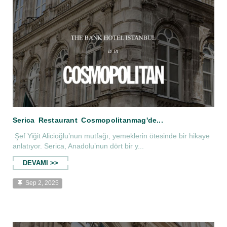
Sayı...
The Bank Hotel İstanbul, Condé Nast Tra
Şef Yiğit Alicioğlu’nun mutfağı, yemeklerin ötesinde bir hikaye
anlatıyor. Serica, Anadolu’nun dört bir y...
DEVAMI >>
Sep 2, 2025