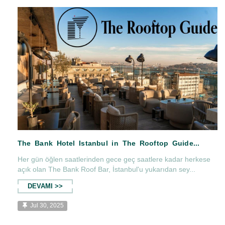
The Bank Hotel İs İn Haute Grandeur...
Her gün öğlen saatlerinden gece geç saatlere kadar herkese
açık olan The Bank Roof Bar, İstanbul'u yukarıdan sey...
DEVAMI >>
Jul 30, 2025