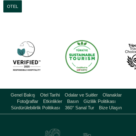
OTEL
Genel Bakış
Otel Tarihi
Odalar ve Suitler
Olanaklar
Fotoğraflar
Etkinlikler
Basın
Gizlilik Politikası
Sürdürülebilirlik Politikası
360° Sanal Tur
Bize Ulaşın