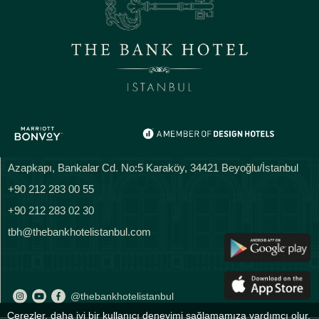
Azapkapı, Bankalar Cd. No:5 Karaköy, 34421 Beyoğlu/İstanbul
+90 212 283 00 55
+90 212 283 02 30
tbh@thebankhotelistanbul.com
@thebankhotelistanbul
Çerezler, daha iyi bir kullanıcı deneyimi sağlamamıza yardımcı olur.