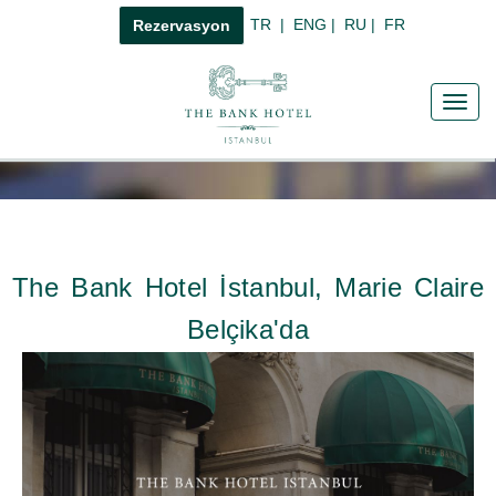
TR
|
ENG
|
RU
|
FR
Rezervasyon
Toggl
navig
The Bank Hotel İstanbul, Marie Claire
Belçika'da