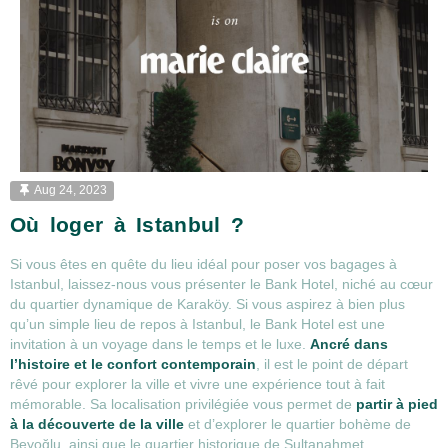
Aug 24, 2023
Où loger à Istanbul ?
Si vous êtes en quête du lieu idéal pour poser vos bagages à
Istanbul, laissez-nous vous présenter le Bank Hotel, niché au cœur
du quartier dynamique de Karaköy. Si vous aspirez à bien plus
qu’un simple lieu de repos à Istanbul, le Bank Hotel est une
invitation à un voyage dans le temps et le luxe.
Ancré dans
l’histoire et le confort contemporain
, il est le point de départ
rêvé pour explorer la ville et vivre une expérience tout à fait
mémorable. Sa localisation privilégiée vous permet de
partir à pied
à la découverte de la ville
et d’explorer le quartier bohème de
Beyoğlu, ainsi que le quartier historique de Sultanahmet.