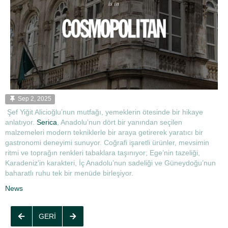
Sep 2, 2025
Şef Yiğit Alicioğlu’nun mutfağı, yemeklerin ötesinde bir hikaye
anlatıyor.
Serica
, Anadolu’nun dört bir yanından seçilen
malzemeleri modern tekniklerle bir araya getirerek yaratıcı bir
gastronomi deneyimi sunuyor. Coğrafi işaretli ürünler, mevsimin
ritmi ve toprağın renkleri tabaklara taşınıyor; Ege’nin tazeliği,
Karadeniz’in karakteri, İç Anadolu’nun sadeliği ve Güneydoğu’nun
baharatlı ruhu tek bir menüde birleşiyor.
News
GERI