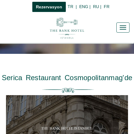
TR
|
ENG
|
RU
|
FR
Rezervasyon
Toggl
navig
Serica Restaurant Cosmopolitanmag'de