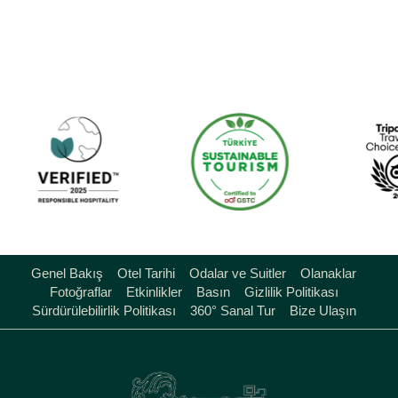
Genel Bakış
Otel Tarihi
Odalar ve Suitler
Olanaklar
Fotoğraflar
Etkinlikler
Basın
Gizlilik Politikası
Sürdürülebilirlik Politikası
360° Sanal Tur
Bize Ulaşın