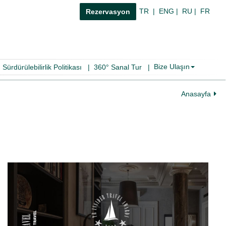
TR
|
ENG
|
RU
|
FR
Rezervasyon
Bize Ulaşın
|
Sürdürülebilirlik Politikası
|
360° Sanal Tur
|
Anasayfa