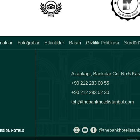
naklar
Fotoğraflar
Etkinlikler
Basın
Gizlilik Politikası
Sürdürül
Azapkapı, Bankalar Cd. No:5 Kar
+90 212 283 00 55
+90 212 283 02 30
tbh@thebankhotelistanbul.com
@thebankhotelistanb