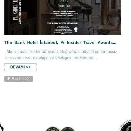
Lüks ve sofistike bir dünyada, Boğaz'daki büyülü şehrin eşsiz
bir cevheri var: estetiğin ve ekolojinin mükemme...
DEVAMI >>
veller'da....
The Bank Hotel İstanbul, Pr Ins
Feb 5, 2024