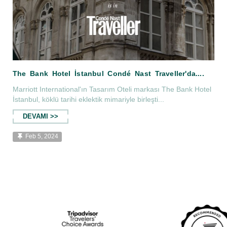
Marriott International'ın Tasarım Oteli markası The Bank Hotel
İstanbul, köklü tarihi eklektik mimariyle birleşti...
DEVAMI >>
The Bank Hotel İstanbul Condé Nast Tra
Feb 5, 2024