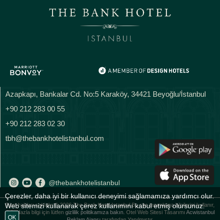
Azapkapı, Bankalar Cd. No:5 Karaköy, 34421 Beyoğlu/İstanbul
+90 212 283 00 55
+90 212 283 02 30
tbh@thebankhotelistanbul.com
@thebankhotelistanbul
Çerezler, daha iyi bir kullanıcı deneyimi sağlamamıza yardımcı olur.
Tüm hakları saklıdır © 2026 The Bank Hotel Istanbul Bu site tanımlama bilgilerini kullanır,
Web sitemizi kullanarak çerez kullanımını kabul etmiş olursunuz.
daha fazla bilgi için lütfen
gizlilik politikamıza bakın.
Otel Web Sitesi Tasarımı
Acwistanbul
OK
Reklam Ajansı
tarafından Yapılmıştır.