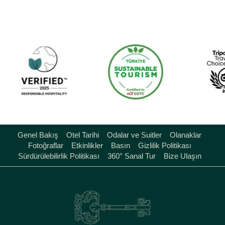
Genel Bakış
Otel Tarihi
Odalar ve Suitler
Olanaklar
Fotoğraflar
Etkinlikler
Basın
Gizlilik Politikası
Sürdürülebilirlik Politikası
360° Sanal Tur
Bize Ulaşın