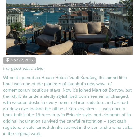
Nov 22, 2022
For good-value style
When it opened as House Hotels’ Vault Karakoy, this smart little
hotel was one of the pioneers of Istanbul’s new wave of
contemporary boutique stays. Now it’s joined Marriott Bonvoy, but
thankfully its understatedly stylish bedrooms remain unchanged,
with wooden desks in every room, old iron radiators and arched
windows overlooking the affluent Karakoy street. It was once a
bank built in the 19th-century in Eclectic style, and elements of its
original incarnation survived the careful restoration – spot cash
registers, a safe-turned-drinks cabinet in the bar, and a wine cellar
in the original vault.