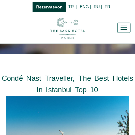
TR
|
ENG
|
RU
|
FR
Rezervasyon
Toggl
navig
Condé Nast Traveller, The Best Hotels
in Istanbul Top 10