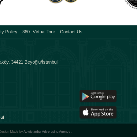
Tags
ity Policy
360° Virtual Tour
Contact Us
aköy, 34421 Beyoğlu/İstanbul
ul
 Design Made by
Acwistanbul Advertising Agency
.