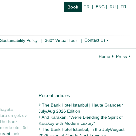
TR
|
ENG
|
RU
|
FR
Book
Contact Us
Sustainability Policy
|
360° Virtual Tour
|
Home
Press
vim'de!
The Bank Hotel Istanbul | Haute Grandeur
 hayata
July/Aug 2026 Edition
Recent articles
lara en çok ev
And Karakan: “We’re Blending the Spirit of
 The Bank
Karaköy with Modern Luxury”
nlerde otel, üst
The Bank Hotel Istanbul, in the July/August
urant
ipek
2026 issue of Condé Nast Traveller