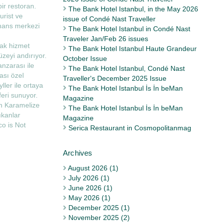
ir restoran.
The Bank Hotel Istanbul, in the May 2026
urist ve
issue of Condé Nast Traveller
inans merkezi
The Bank Hotel Istanbul in Condé Nast
Traveler Jan/Feb 26 issues
rak hizmet
The Bank Hotel Istanbul Haute Grandeur
üzeyi andırıyor.
October Issue
nzarası ile
The Bank Hotel Istanbul, Condé Nast
ası özel
Traveller's December 2025 Issue
ler ile ortaya
The Bank Hotel Istanbul İs İn beMan
eri sunuyor.
Magazine
n Karamelize
The Bank Hotel Istanbul İs İn beMan
ıkanlar
Magazine
co is Not
Serica Restaurant in Cosmopolitanmag
August 2026 (1)
July 2026 (1)
June 2026 (1)
May 2026 (1)
December 2025 (1)
November 2025 (2)
Archives