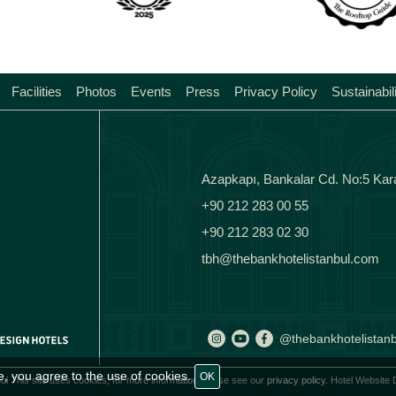
Facilities
Photos
Events
Press
Privacy Policy
Sustainabil
Azapkapı, Bankalar Cd. No:5 Kar
+90 212 283 00 55
+90 212 283 02 30
tbh@thebankhotelistanbul.com
@thebankhotelistanb
e, you agree to the use of cookies.
OK
ul This site uses cookies, for more information please see our
privacy policy.
Hotel Website