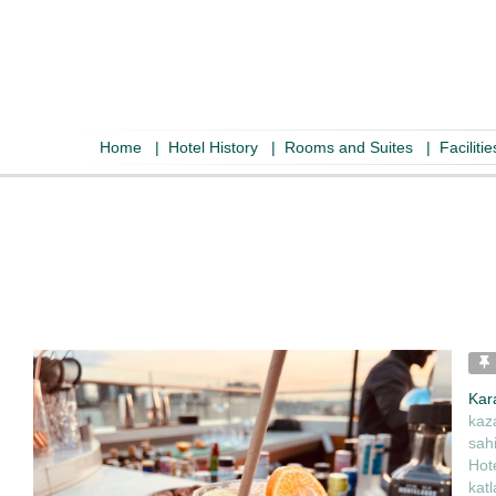
Home
|
Hotel History
|
Rooms and Suites
|
Faciliti
Kar
kaza
sah
Hote
kat