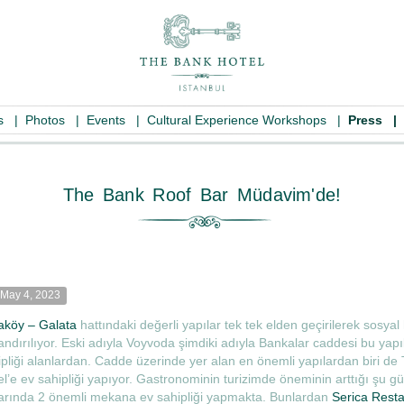
es
|
Photos
|
Events
|
Cultural Experience Workshops
|
Press
|
The Bank Roof Bar Müda
May 4, 2023
aköy – Galata
hattındaki değerli yapılar tek tek elden geçirilerek sosyal
ndırılıyor. Eski adıyla Voyvoda şimdiki adıyla Bankalar caddesi bu yapı
ipliği alanlardan. Cadde üzerinde yer alan en önemli yapılardan biri de
l’e ev sahipliği yapıyor. Gastronominin turizimde öneminin arttığı şu gü
larında 2 önemli mekana ev sahipliği yapmakta. Bunlardan
Serica Resta