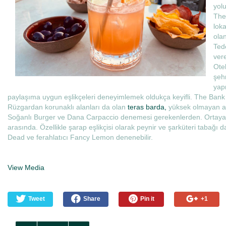
yol
The 
loka
ola
Tede
vere
Otel
şehr
yapm
paylaşıma uygun eşlikçeleri deneyimlemek oldukça keyifli. The Bank R
Rüzgardan korunaklı alanları da olan
teras barda,
yüksek olmayan am
Soğanlı Burger ve Dana Carpaccio denemesi gerekenlerden. Ortaya 
arasında. Özellikle şarap eşlikçisi olarak peynir ve şarküteri tabağı 
Dead ve ferahlatıcı Fancy Lemon denenebilir.
View Media
Tweet
Share
Pin it
+1