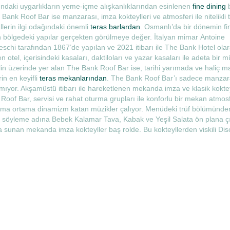
undaki uygarlıkların yeme-içme alışkanlıklarından esinlenen
fine dining
b
Bank Roof Bar ise manzarası, imza kokteylleri ve atmosferi ile nitelikli t
llerin ilgi odağındaki önemli
teras barlardan
. Osmanlı’da bir dönemin f
n bölgedeki yapılar gerçekten görülmeye değer. İtalyan mimar Antoine
schi tarafından 1867’de yapılan ve 2021 itibarı ile The Bank Hotel ola
n otel, içerisindeki kasaları, daktiloları ve yazar kasaları ile adeta bir m
in üzerinde yer alan The Bank Roof Bar ise, tarihi yarımada ve haliç ma
in en keyifli
teras mekanlarından
. The Bank Roof Bar’ı sadece manzar
ıyor. Akşamüstü itibarı ile hareketlenen mekanda imza ve klasik kokteyl
oof Bar, servisi ve rahat oturma grupları ile konforlu bir mekan atmosf
a ortama dinamizm katan müzikler çalıyor. Menüdeki trüf bölümünde
söyleme adına Bebek Kalamar Tava, Kabak ve Yeşil Salata ön plana ç
da sunan mekanda imza kokteyller baş rolde. Bu kokteyllerden viskili Dis