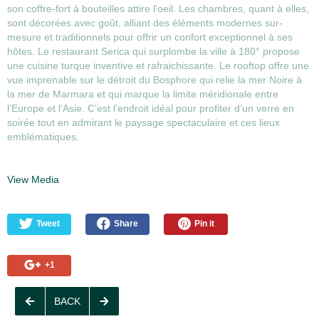
son coffre-fort à bouteilles attire l’oeil. Les chambres, quant à elles,
sont décorées avec goût, alliant des éléments modernes sur-
mesure et traditionnels pour offrir un confort exceptionnel à ses
hôtes. Le restaurant Serica qui surplombe la ville à 180° propose
une cuisine turque inventive et rafraichissante. Le rooftop offre une
vue imprenable sur le détroit du Bosphore qui relie la mer Noire à
la mer de Marmara et qui marque la limite méridionale entre
l’Europe et l’Asie. C’est l’endroit idéal pour profiter d’un verre en
soirée tout en admirant le paysage spectaculaire et ces lieux
emblématiques.
View Media
Tweet
Share
Pin it
+1
BACK