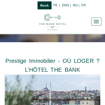
TR
|
ENG
|
RU
|
FR
Book
Toggl
navig
Prestige Immobilier - OÙ LOGER ?
L’HÔTEL THE BANK