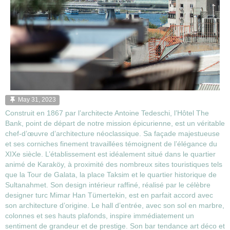
May 31, 2023
Construit en 1867 par l’architecte Antoine Tedeschi, l’Hôtel The
Bank, point de départ de notre mission épicurienne, est un véritable
chef-d’œuvre d’architecture néoclassique. Sa façade majestueuse
et ses corniches finement travaillées témoignent de l’élégance du
XIXe siècle. L’établissement est idéalement situé dans le quartier
animé de Karaköy, à proximité des nombreux sites touristiques tels
que la Tour de Galata, la place Taksim et le quartier historique de
Sultanahmet. Son design intérieur raffiné, réalisé par le célèbre
designer turc Mimar Han Tümertekin, est en parfait accord avec
son architecture d’origine. Le hall d’entrée, avec son sol en marbre,
colonnes et ses hauts plafonds, inspire immédiatement un
sentiment de grandeur et de prestige. Son bar tendance art déco et