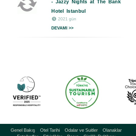
- Jazzy Nights at The Bank
Hotel Istanbul
2021 gün
DEVAMI >>
Genel Bakış
Otel Tarihi
Odalar ve Suitler
Olanaklar