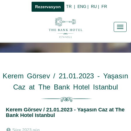
TR
|
ENG
|
RU
|
FR
Rezervasyon
Toggl
navig
Kerem Görsev / 21.01.2023 - Yaşasın
Caz at The Bank Hotel Istanbul
Kerem Görsev / 21.01.2023 - Yaşasın Caz at The
Bank Hotel Istanbul
Süre 2023 gün