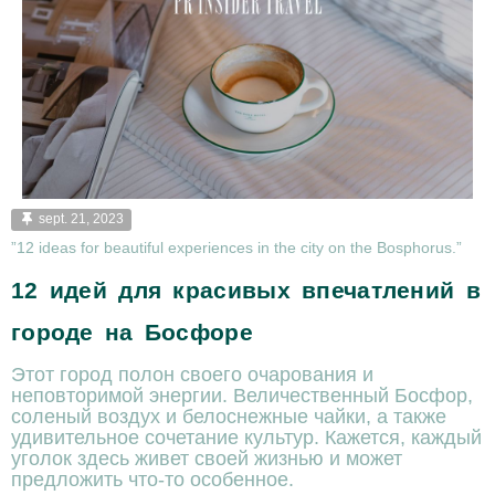
sept. 21, 2023
”12 ideas for beautiful experiences in the city on the Bosphorus.”
12 идей для красивых впечатлений в
городе на Босфоре
Этот город полон своего очарования и
неповторимой энергии. Величественный Босфор,
соленый воздух и белоснежные чайки, а также
удивительное сочетание культур. Кажется, каждый
уголок здесь живет своей жизнью и может
предложить что-то особенное.