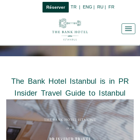
TR
|
ENG
|
RU
|
FR
Réserver
Toggl
navig
The Bank Hotel Istanbul is in PR
Insider Travel Guide to Istanbul