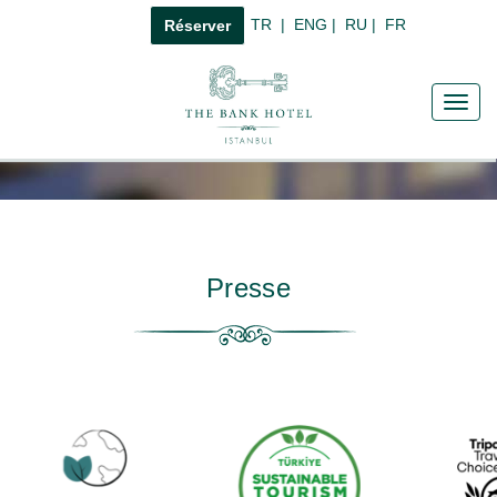
TR
|
ENG
|
RU
|
FR
Réserver
Toggl
navig
Presse