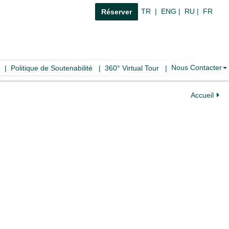
TR
|
ENG
|
RU
|
FR
Réserver
Nous Contacter
e
|
Politique de Soutenabilité
|
360° Virtual Tour
|
Accueil