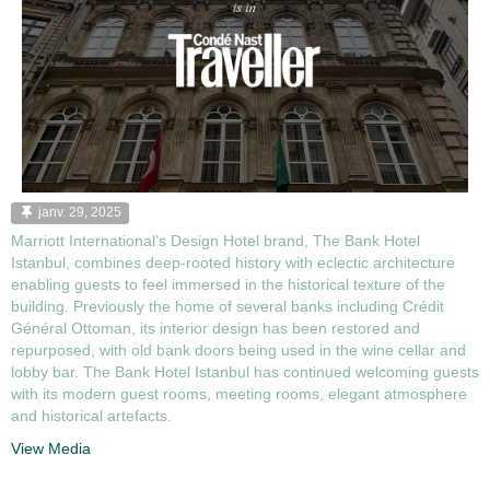
janv. 29, 2025
Marriott International’s Design Hotel brand, The Bank Hotel
Istanbul, combines deep-rooted history with eclectic architecture
enabling guests to feel immersed in the historical texture of the
building. Previously the home of several banks including Crédit
Général Ottoman, its interior design has been restored and
repurposed, with old bank doors being used in the wine cellar and
lobby bar. The Bank Hotel Istanbul has continued welcoming guests
with its modern guest rooms, meeting rooms, elegant atmosphere
and historical artefacts.
View Media