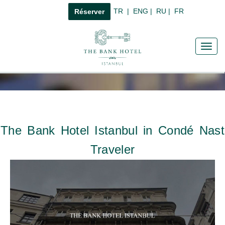
TR
|
ENG
|
RU
|
FR
Réserver
Toggl
navig
The Bank Hotel Istanbul in Condé Nast
Traveler