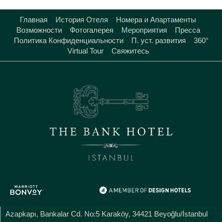
Главная
История Отеля
Номера и Апартаменты
Возможности
Фотогалерея
Мероприятия
Пресса
Политика Конфиденциальности
П. уст. развития
360°
Virtual Tour
Свяжитесь
Azapkapı, Bankalar Cd. No:5 Karaköy, 34421 Beyoğlu/İstanbul