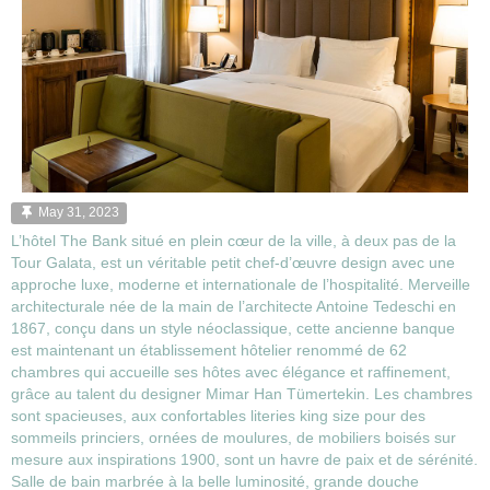
May 31, 2023
L’hôtel The Bank situé en plein cœur de la ville, à deux pas de la
Tour Galata, est un véritable petit chef-d’œuvre design avec une
approche luxe, moderne et internationale de l’hospitalité. Merveille
architecturale née de la main de l’architecte Antoine Tedeschi en
1867, conçu dans un style néoclassique, cette ancienne banque
est maintenant un établissement hôtelier renommé de 62
chambres qui accueille ses hôtes avec élégance et raffinement,
grâce au talent du designer Mimar Han Tümertekin. Les chambres
sont spacieuses, aux confortables literies king size pour des
sommeils princiers, ornées de moulures, de mobiliers boisés sur
mesure aux inspirations 1900, sont un havre de paix et de sérénité.
Salle de bain marbrée à la belle luminosité, grande douche